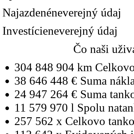
Najazdené
neverejný údaj
Investície
neverejný údaj
Čo naši uživ
304 848 904 km
Celkovo
38 646 448 €
Suma nákl
24 947 264 €
Suma tank
11 579 970 l
Spolu nata
257 562 x
Celkovo tanko