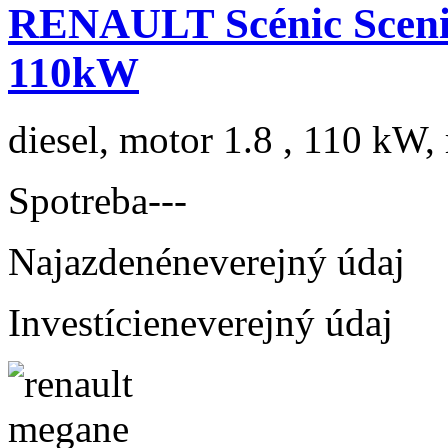
RENAULT Scénic Scenic
110kW
diesel, motor 1.8 , 110 kW, 
Spotreba
---
Najazdené
neverejný údaj
Investície
neverejný údaj