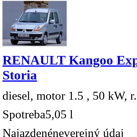
RENAULT Kangoo Expre
Storia
diesel, motor 1.5 , 50 kW, r
Spotreba
5,05 l
Najazdené
neverejný údaj