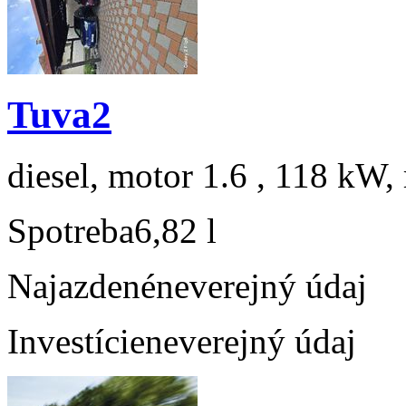
Tuva2
diesel, motor 1.6 , 118 kW, 
Spotreba
6,82 l
Najazdené
neverejný údaj
Investície
neverejný údaj