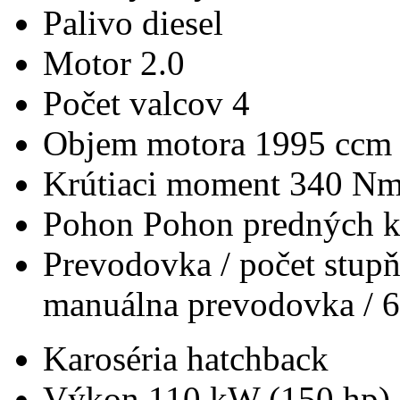
Palivo
diesel
Motor
2.0
Počet valcov
4
Objem motora
1995 ccm
Krútiaci moment
340 N
Pohon
Pohon predných k
Prevodovka / počet stup
manuálna prevodovka / 6
Karoséria
hatchback
Výkon
110 kW (150 hp)