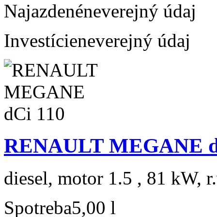
Najazdené
neverejný údaj
Investície
neverejný údaj
RENAULT MEGANE dC
diesel, motor 1.5 , 81 kW, r
Spotreba
5,00 l