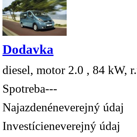
Dodavka
diesel, motor 2.0 , 84 kW, r
Spotreba
---
Najazdené
neverejný údaj
Investície
neverejný údaj