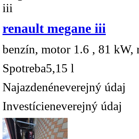
renault megane iii
benzín, motor 1.6 , 81 kW, 
Spotreba
5,15 l
Najazdené
neverejný údaj
Investície
neverejný údaj