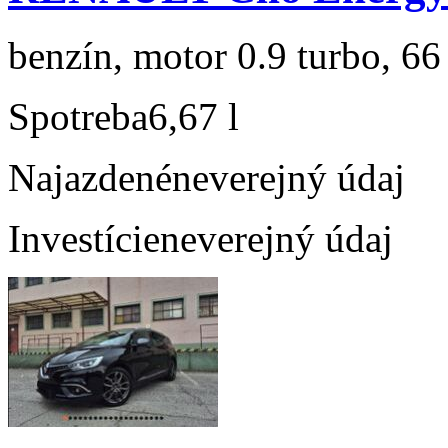
benzín, motor 0.9 turbo, 66
Spotreba
6,67 l
Najazdené
neverejný údaj
Investície
neverejný údaj